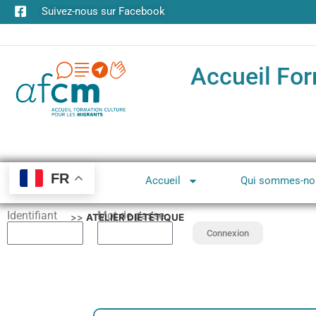
Suivez-nous sur Facebook
Accueil For
FR
Accueil
Qui sommes-no
Identifiant
Mot de passe
>>
ATELIER DIÉTÉTIQUE
Connexion