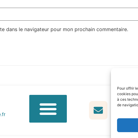
te dans le navigateur pour mon prochain commentaire.
Pour offrir 
cookies pour
à ces techn
de navigatio
.fr
Qui sommes-nous ?
Cours et inscriptions
Devenir formateur bénévole