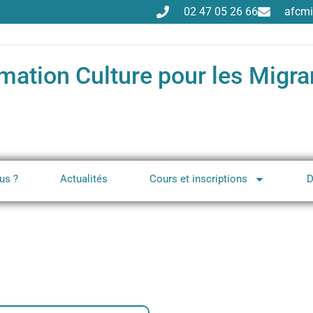
02 47 05 26 66
afcmi
mation Culture pour les Migra
us ?
Actualités
Cours et inscriptions
D