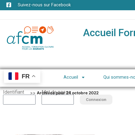
Suivez-nous sur Facebook
Accueil For
FR
Accueil
Qui sommes-no
Identifiant
Mot de passe
>>
Archives pour 24 octobre 2022
Connexion