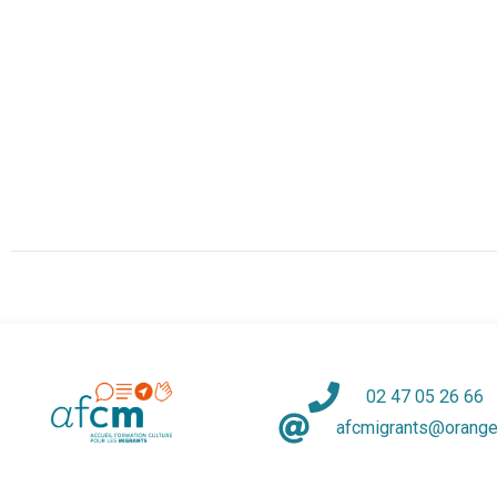
02 47 05 26 66
afcmigrants@orange