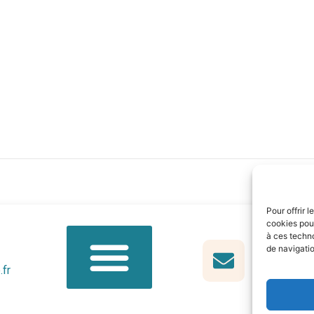
Pour offrir 
cookies pour
à ces techn
de navigatio
.fr
Qui sommes-nous ?
Cours et inscriptions
Devenir formateur bénévole