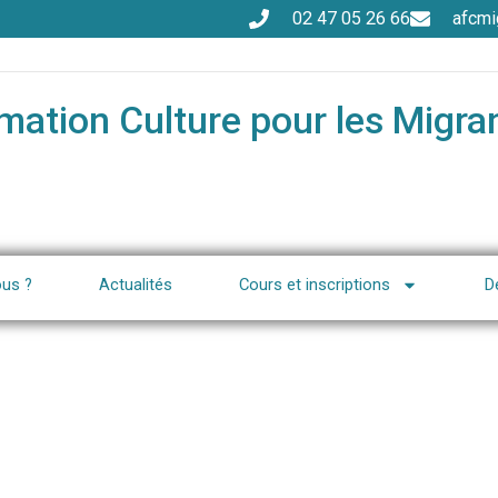
02 47 05 26 66
afcmi
mation Culture pour les Migra
us ?
Actualités
Cours et inscriptions
D