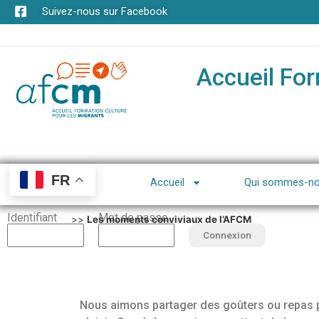
Suivez-nous sur Facebook
Accueil For
FR
Accueil
Qui sommes-no
Identifiant
Mot de passe
>>
Les moments conviviaux de l’AFCM
Connexion
Nous aimons partager des goûters ou repas po