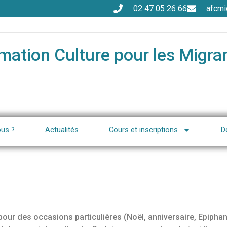
02 47 05 26 66
afcmi
mation Culture pour les Migra
us ?
Actualités
Cours et inscriptions
D
ur des occasions particulières (Noël, anniversaire, Epiphani